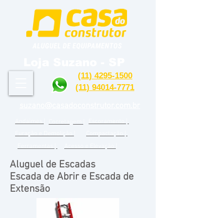
Loja Suzano - SP
(11) 4295-1500
(11) 94014-7771
suzano@casadoconstrutor.com.br
Andaimes |
Escoramento |
Cocretagem |
Furação e Demolição |
Compactação |
Ferramentas |
Acesso e Elevação |
Aluguel de Escadas
Escada de Abrir e Escada de
Extensão