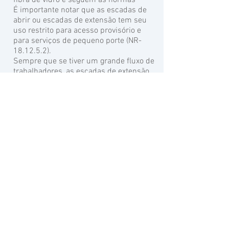
fibra de vidro e seguem as normas
É importante notar que as escadas de
abrir ou escadas de extensão tem seu
uso restrito para acesso provisório e
para serviços de pequeno porte (NR-
18.12.5.2).
Sempre que se tiver um grande fluxo de
trabalhadores, as escadas de extensão
devem ser dimensionadas conforme
item 12.5.1 da NR-18.
Possuimos escadas de até 8,2 metros
disponíveis para locação.
Aluguel de Escadas é na Casa do
Construtor
Av. Antônio Marque Figueira, 927
Telefone:
11
4295-1500
WhatsApp