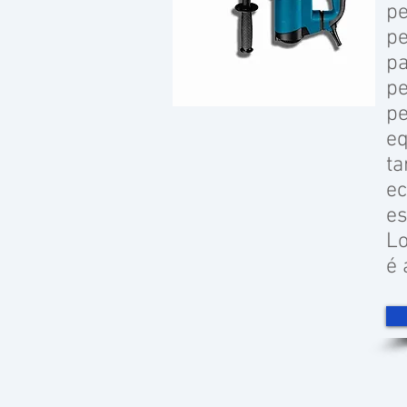
pe
pe
pa
pe
pe
eq
ta
ec
es
Lo
é 