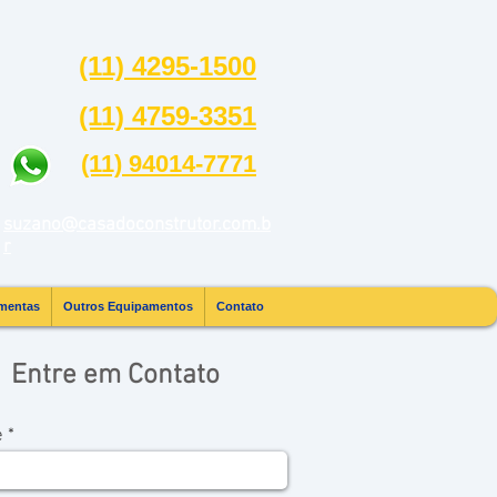
(11) 4295-1500
(11) 4759-3351
(11) 94014-7771
suzano@casadoconstrutor.com.b
r
entas |
mentas
Outros Equipamentos
Contato
Entre em Contato
e