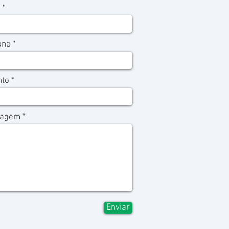
one
nto
agem
Enviar