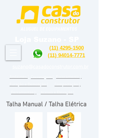
Loja Suzano - SP
(11) 4295-1500
(11) 94014-7771
suzano@casadoconstrutor.com.br
Andaimes |
Escoramento |
Cocretagem |
Furação e Demolição |
Compactação |
Ferramentas |
Acesso e Elevação |
Talha Manual / Talha Elétrica