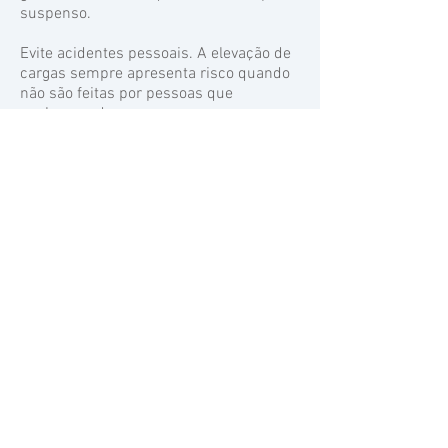
suspenso.
Evite acidentes pessoais. A elevação de
cargas sempre apresenta risco quando
não são feitas por pessoas que
conhecem de segurança.
Locaçao de Guincho Elétrico, Talha
Elétrica ou Talha Manual é na Casa do
Construtor
Av. Antônio Marque Figueira, 927
Telefone:
11
4295-1500
WhatsApp
11 94014-7771